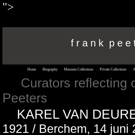
">
f r a n k p e e 
Home
Biography
Museum Collections
Private Collections
A
---
Curators reflecting 
Peeters
---
KAREL VAN DEUR
1921 / Berchem, 14 juni 